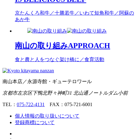
京たんくろ和牛／十勝若牛／いわて短角和牛／阿蘇の
あか牛
南山の取り組み
APPROACH
食と農と人をつなぐ架け橋に／食育活動
南山本店／永源寺館・ギューテロワール
京都市左京区下鴨北野々神町31 北山通ノートルダム小前
TEL：
075-722-4131
FAX：075-721-6001
個人情報の取り扱いについて
登録商標について