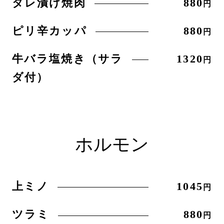
タレ漬け焼肉
880
円
ピリ辛カッパ
880
円
牛バラ塩焼き（サラ
1320
円
ダ付）
ホルモン
上ミノ
1045
円
ツラミ
880
円