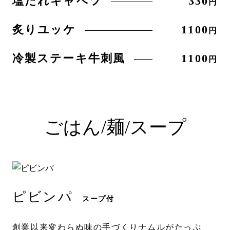
塩だれキャベツ
330
円
炙りユッケ
1100
円
冷製ステーキ牛刺風
1100
円
ごはん/麺/スープ
ピビンパ
スープ付
創業以来変わらぬ味の手づくりナムルがたっぷ