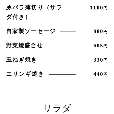
豚バラ薄切り（サラ
1100
円
ダ付き）
自家製ソーセージ
880
円
野菜焼盛合せ
605
円
玉ねぎ焼き
330
円
エリンギ焼き
440
円
サラダ