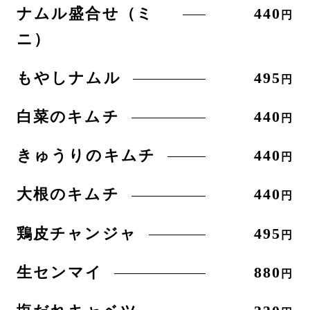
ナムル盛合せ（ミ
440
円
ニ）
もやしナムル
495
円
白菜のキムチ
440
円
きゅうりのキムチ
440
円
大根のキムチ
440
円
鶏皮チャンジャ
495
円
生センマイ
880
円