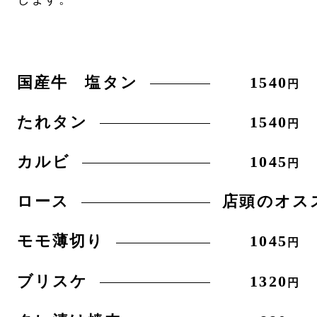
国産牛 塩タン
1540
円
たれタン
1540
円
カルビ
1045
円
ロース
店頭のオス
モモ薄切り
1045
円
ブリスケ
1320
円