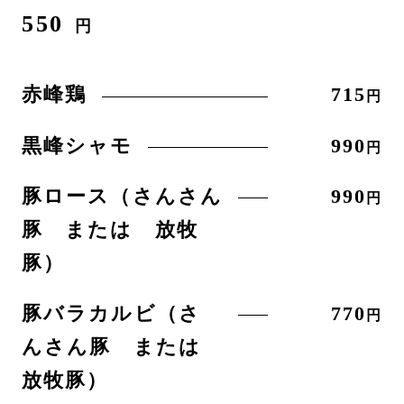
550
円
赤峰鶏
715
円
黒峰シャモ
990
円
豚ロース（さんさん
990
円
豚 または 放牧
豚）
豚バラカルビ（さ
770
円
んさん豚 または
放牧豚）