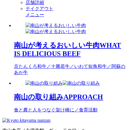
店舗詳細
テイクアウト
メニュー
南山が考えるおいしい牛肉
WHAT
IS DELICIOUS BEEF
京たんくろ和牛／十勝若牛／いわて短角和牛／阿蘇の
あか牛
南山の取り組み
APPROACH
食と農と人をつなぐ架け橋に／食育活動