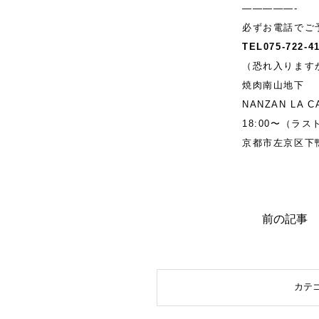
—————-
必ずお電話でご
TEL075-722-
（恐れ入ります
焼肉南山地下
NANZAN LA C
18:00〜（ラ
京都市左京区下鴨
前の記事
カテ