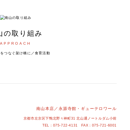
山の取り組み
APPROACH
人をつなぐ架け橋に／食育活動
南山本店／永源寺館・ギューテロワール
京都市左京区下鴨北野々神町31 北山通ノートルダム小前
TEL：
075-722-4131
FAX：075-721-6001