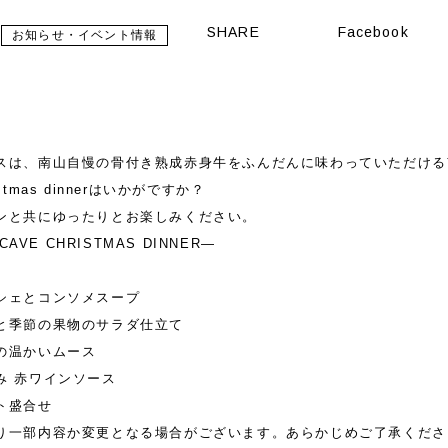
SHARE
Facebook
お知らせ・イベント情報
スは、南山自慢の骨付き熟成赤身牛をふんだんに味わっていただける
stmas dinnerはいかがですか？
ンと共にゆったりとお楽しみください。
CAVE CHRISTMAS DINNER—
シェとコンソメスープ
と季節の果物のサラダ仕立て
の温かいムース
み 赤ワインソース
ト盛合せ
り一部内容か変更となる場合がございます。あらかじめご了承くださ