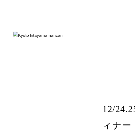
店内メニュー
お持ち帰り
店舗案内
南山が考
12/2
ィナー