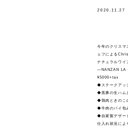
2020.11.27
今年のクリスマ
ェフによるChri
ナチュラルワイ
—NANZAN LA 
¥5000+tax
◆ステークアッ
◆黒豚の生ハム
◆鶏肉ときのこ
◆牛肉のパイ包
◆自家製デザー
仕入れ状況によ