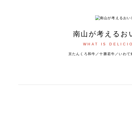
南山が考えるお
WHAT IS DELICI
京たんくろ和牛／十勝若牛／いわて