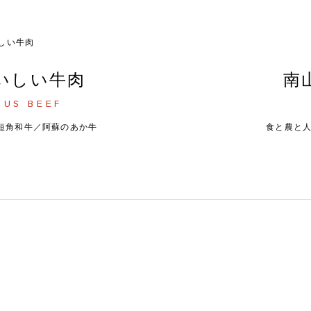
いしい牛肉
南
OUS BEEF
短角和牛／阿蘇のあか牛
食と農と