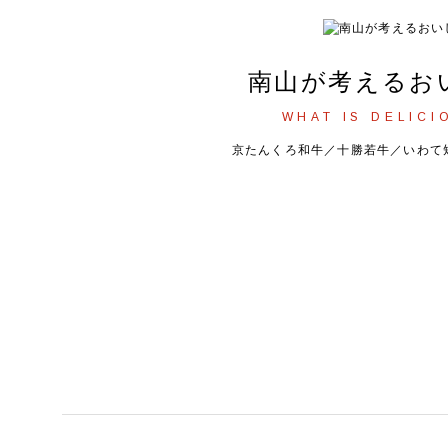
南山が考えるお
WHAT IS DELICI
京たんくろ和牛／十勝若牛／いわて