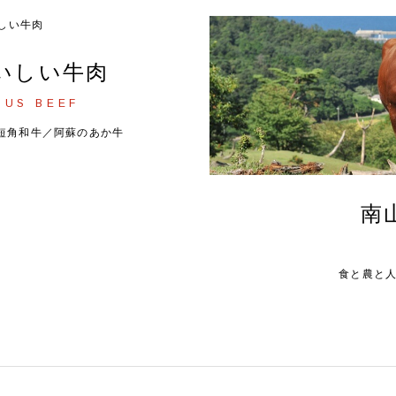
いしい牛肉
OUS BEEF
短角和牛／阿蘇のあか牛
南
食と農と