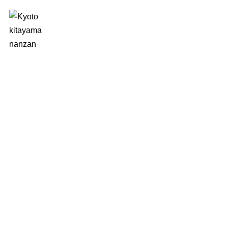
南山ストーリー
NANZAN STORY
scroll